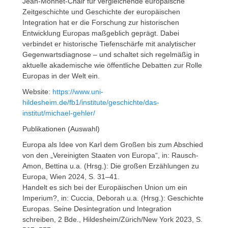
Jean-Monnet-Chair für vergleichende europäische
Zeitgeschichte und Geschichte der europäischen
Integration hat er die Forschung zur historischen
Entwicklung Europas maßgeblich geprägt. Dabei
verbindet er historische Tiefenschärfe mit analytischer
Gegenwartsdiagnose – und schaltet sich regelmäßig in
aktuelle akademische wie öffentliche Debatten zur Rolle
Europas in der Welt ein.
Website:
https://www.uni-
hildesheim.de/fb1/institute/geschichte/das-
institut/michael-gehler/
Publikationen (Auswahl)
Europa als Idee von Karl dem Großen bis zum Abschied
von den „Vereinigten Staaten von Europa“, in: Rausch-
Amon, Bettina u.a. (Hrsg.): Die großen Erzählungen zu
Europa, Wien 2024, S. 31–41.
Handelt es sich bei der Europäischen Union um ein
Imperium?, in: Cuccia, Deborah u.a. (Hrsg.): Geschichte
Europas. Seine Desintegration und Integration
schreiben, 2 Bde., Hildesheim/Zürich/New York 2023, S.