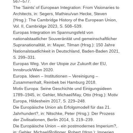
567–577.
The ‘Saints’ of European Integration: From Visionaries to
Architects, in: Segers, Mathieu/van Hecke, Steven
(Hrsg.): The Cambridge History of the European Union,
Vol. II, Cambridge 2023, S. 508–539.
Europas Integration im Spannungsfeld von
nationalstaatlicher Souveränität und gemeinschaftlicher
Supranationalität, in: Mayer, Tilman (Hrsg.): 150 Jahre
Nationalstaatlichkeit in Deutschland, Baden-Baden 2021,
S. 299–331.
Europas Weg. Von der Utopie zur Zukunft der EU,
Innsbruck/Wien 2020.
Europa. Ideen – Institutionen – Vereinigung –
Zusammenhalt, Reinbek bei Hamburg 2018.
Motiv Europa: Seine Geschichte und Einigungsideen
1789–1945, in: Gehler, Michael/May, Otto (Hrsg.): Motiv
Europa, Hildesheim 2017, S. 229–248.
Die Europäische Union als Erfolgsmodell für das 21.
Jahrhundert?, in: Nitschke, Peter (Hrsg.): Der Prozess
der Zivilisationen, Berlin 2014, S. 219–239.
Die Europäische Union – ein postmodernes Imperium?,
in: Gehler, Michael/Rollinger, Robert (Hrsg.): Imperien