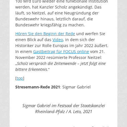
100 Mrd Euro wieder eine funktionale Institution
werden, hat Kanzler Scholz angekündigt. Das
läuft, so Neitzel, auf eine Neugründung der
Bundeswehr hinaus, letztlich darauf, die
Bundeswehr kriegsfähig zu machen.
Hören Sie den Beginn der Rede
und werfen Sie
einen Blick auf das
Video
, in dem sich der
Historiker zur Rolle Europas im Jahr 2022 äußert.
In einem
G
astbeitrag für FOCUS online
vom 21.
November 2022 resümierte Professor Neitzel:
„
Scholz versprach die Zeitenwende – jetzt folgt eine
bittere Erkenntnis
.“
[
top
]
Stresemann-Rede
2021
: Sigmar Gabriel
Sigmar Gabriel im Festsaal der Staatskanzlei
Rheinland-Pfalz / A. Leto, 2021