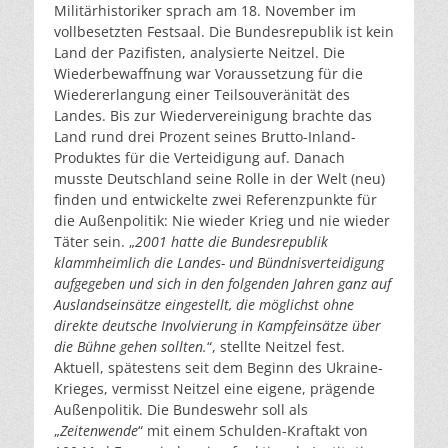
Militärhistoriker sprach am 18. November im
vollbesetzten Festsaal. Die Bundesrepublik ist kein
Land der Pazifisten, analysierte Neitzel. Die
Wiederbewaffnung war Voraussetzung für die
Wiedererlangung einer Teilsouveränität des
Landes. Bis zur Wiedervereinigung brachte das
Land rund drei Prozent seines Brutto-Inland-
Produktes für die Verteidigung auf. Danach
musste Deutschland seine Rolle in der Welt (neu)
finden und entwickelte zwei Referenzpunkte für
die Außenpolitik: Nie wieder Krieg und nie wieder
Täter sein. „
2001 hatte die Bundesrepublik
klammheimlich die Landes- und Bündnisverteidigung
aufgegeben und sich in den folgenden Jahren ganz auf
Auslandseinsätze eingestellt, die möglichst ohne
direkte deutsche Involvierung in Kampfeinsätze über
die Bühne gehen sollten.
“, stellte Neitzel fest.
Aktuell, spätestens seit dem Beginn des Ukraine-
Krieges, vermisst Neitzel eine eigene, prägende
Außenpolitik. Die Bundeswehr soll als
„
Zeitenwende
“ mit einem Schulden-Kraftakt von