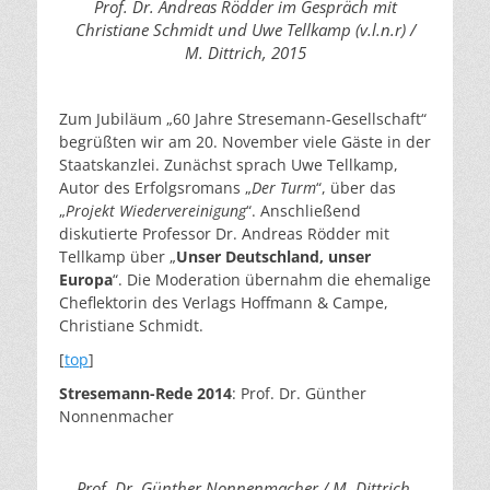
Prof. Dr. Andreas Rödder im Gespräch mit
Christiane Schmidt und Uwe Tellkamp (v.l.n.r) /
M. Dittrich, 2015
Zum Jubiläum „60 Jahre Stresemann-Gesellschaft“
begrüßten wir am 20. November viele Gäste in der
Staatskanzlei. Zunächst sprach Uwe Tellkamp,
Autor des Erfolgsromans „
Der Turm
“, über das
„
Projekt Wiedervereinigung
“. Anschließend
diskutierte Professor Dr. Andreas Rödder mit
Tellkamp über „
Unser Deutschland, unser
Europa
“. Die Moderation übernahm die ehemalige
Cheflektorin des Verlags Hoffmann & Campe,
Christiane Schmidt.
[
top
]
Stresemann-Rede
2014
: Prof. Dr. Günther
Nonnenmacher
Prof. Dr. Günther Nonnenmacher / M. Dittrich,