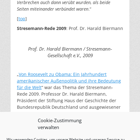
Verbrechen auch dann verübt wurden, als beide
Seiten miteinander verbündet waren
.“
[
top
]
Stresemann-Rede
2009
: Prof. Dr. Harald Biermann
Prof. Dr. Harald Biermann / Stresemann-
Gesellschaft e.V., 2009
„
Von Roosevelt zu Obama: Ein Jahrhundert
amerikanischer Außenpolitik und ihre Bedeutung
für die Welt
“ war das Thema der Stresemann-
Rede 2009. Professor Dr. Harald Biermann,
Präsident der Stiftung Haus der Geschichte der
Bundesrepublik Deutschland und ausgewiesener
Kenner der Materie, bot am 24. April einen
historischen Über- und Rückblick von Präsident
Cookie-Zustimmung
Roosevelt bis zu Präsident Obama.
verwalten
[
top
]
Wir verwenden Cookies, um unsere Website und unseren Service zu