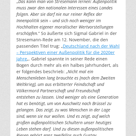
„
Das kann man von Stresemann lernen: Außenpolitik
muss zwar den nationalen Interessen eines Landes
folgen. Aber sie darf nie nur reiner Reflex der
Innenpolitik sein – und sich noch weniger im
Hochhalten eigener moralischer Wertvorstellungen
erschöpfen.
“ So äußerte sich Sigmal Gabriel in der
Stresemann-Rede am 12. November, die den
passenden Titel trug: „
Deutschland nach der Wahl
– Perspektiven einer Außenpolitik für die 2020er
Jahre
„. Gabriel spannte in seiner Rede einen
Bogen durch mehr als ein halbes Jahrhundert, als
er folgendes beschrieb: „
Nicht mal ein
Menschenleben lang brauchte es [nach dem Zweiten
Weltkrieg], um aus erbitterter Feindschaft und
Völkermord Partnerschaft und Freundschaft
entstehen zu lassen. Und weniger als eine Generation
hat es benötigt, um von Auschwitz nach Brüssel zu
gelangen. Das zeigt, zu was Menschen in der Lage
sind, wenn sie nur wollen. Und es zeigt, auf welch
großen außenpolitischen Schultern unser heutiges
Leben stehen darf.
Und zu diesen außenpolitischen
Riesen gehört ganz zweifellos auch Gustav