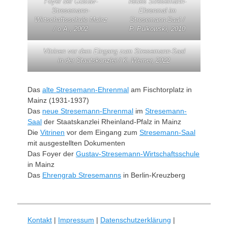
Foyer der Gustav-
neues Stresemann-
Stresemann-
Ehrenmal im
Wirtschaftsschule Mainz
Stresemann-Saal /
/ o.A., 2002
P. Pulkowski, 2010
Vitrinen vor dem Eingang zum Stresemann-Saal
in der
Staatskanzlei / K. Werner, 2022
Das
alte Stresemann-Ehrenmal
am Fischtorplatz in
Mainz (1931-1937)
Das
neue Stresemann-Ehrenmal
im
Stresemann-
Saal
der Staatskanzlei Rheinland-Pfalz in Mainz
Die
Vitrinen
vor dem Eingang zum
Stresemann-Saal
mit ausgestellten Dokumenten
Das Foyer der
Gustav-Stresemann-Wirtschaftsschule
in Mainz
Das
Ehrengrab Stresemanns
in Berlin-Kreuzberg
Kontakt
|
Impressum
|
Datenschutzerklärung
|