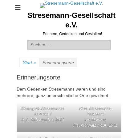
Stresemann-Gesellschaft
e.V.
Erinnern, Gedenken und Gestalten!
Suchen
nach:
Start
»
Erinnerungsorte
Erinnerungsorte
Dem Gedenken Stresemanns waren und sind
mehrere, ganz unterschiedliche Orte gewidmet:
Ehrengrab Stresemanns
altes Stresemann-
in Berlin /
Ehrenmal
A.S. Schumacher, 2018
am Mainzer
Fischtorplatz / o.A.,1931