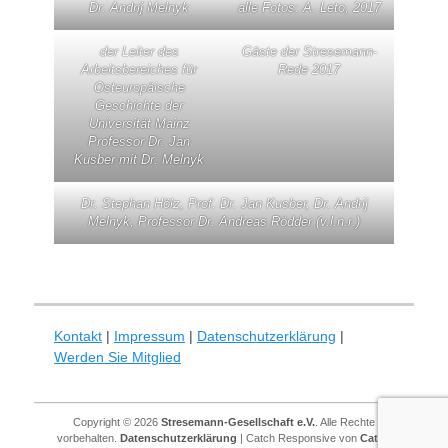
Dr. Andrij Melnyk
alle Fotos: A. Leto, 2017
der Leiter des
Gäste der Stresemann-
Arbeitsbereiches für
Rede 2017
Osteuropäische
Geschichte der
Universität Mainz
Professor Dr. Jan
Kusber mit Dr. Melnyk
Dr. Stephan Hölz, Prof. Dr. Jan Kusber, Dr. Andrij
Melnyk, Professor Dr. Andreas Rödder (v.l.n.r.)
Kontakt
|
Impressum
|
Datenschutzerklärung
|
Werden Sie Mitglied
Copyright © 2026
Stresemann-Gesellschaft e.V.
. Alle Rechte
vorbehalten.
Datenschutzerklärung
| Catch Responsive von
Catch